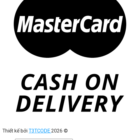
Thiết kế bởi
T3TCODE
2026 ©