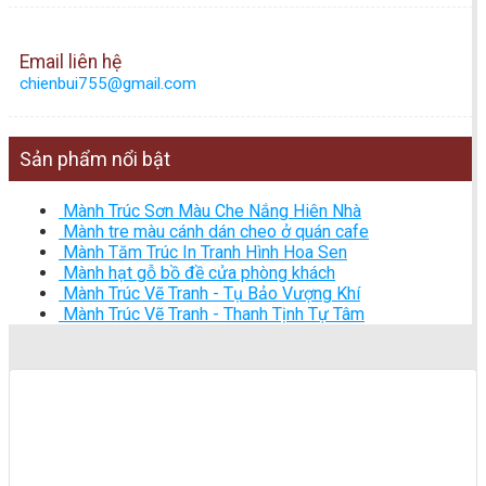
Email liên hệ
chienbui755@gmail.com
Sản phẩm nổi bật
Mành Trúc Sơn Màu Che Nắng Hiên Nhà
Mành tre màu cánh dán cheo ở quán cafe
Mành Tăm Trúc In Tranh Hình Hoa Sen
Mành hạt gỗ bồ đề cửa phòng khách
Mành Trúc Vẽ Tranh - Tụ Bảo Vượng Khí
Mành Trúc Vẽ Tranh - Thanh Tịnh Tự Tâm