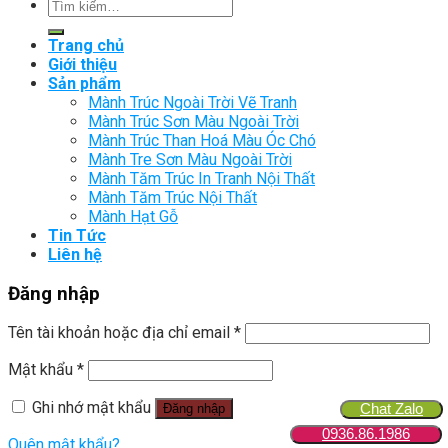
Tìm
kiếm:
Trang chủ
Giới thiệu
Sản phẩm
Mành Trúc Ngoài Trời Vẽ Tranh
Mành Trúc Sơn Màu Ngoài Trời
Mành Trúc Than Hoá Màu Óc Chó
Mành Tre Sơn Màu Ngoài Trời
Mành Tăm Trúc In Tranh Nội Thất
Mành Tăm Trúc Nội Thất
Mành Hạt Gỗ
Tin Tức
Liên hệ
Đăng nhập
Tên tài khoản hoặc địa chỉ email
*
Mật khẩu
*
Ghi nhớ mật khẩu
Chat Zalo
Đăng nhập
0936.86.1986
Quên mật khẩu?