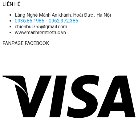
LIÊN HỆ
Làng Nghề Mành An khánh, Hoài Đức , Hà Nội
0936.86.1986
-
0962.372.386
chienbui755@gmail.com
www.manhremtretruc.vn
FANPAGE FACEBOOK