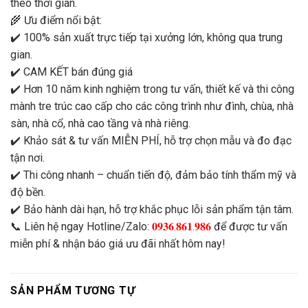
theo thời gian.
🌾 Ưu điểm nổi bật:
✔️ 100% sản xuất trực tiếp tại xưởng lớn, không qua trung
gian.
✔️ CAM KẾT bán đúng giá
✔️ Hơn 10 năm kinh nghiệm trong tư vấn, thiết kế và thi công
mành tre trúc cao cấp cho các công trình như đình, chùa, nhà
sàn, nhà cổ, nhà cao tầng và nhà riêng.
✔️ Khảo sát & tư vấn MIỄN PHÍ, hỗ trợ chọn mẫu và đo đạc
tận nơi.
✔️ Thi công nhanh – chuẩn tiến độ, đảm bảo tính thẩm mỹ và
độ bền.
✔️ Bảo hành dài hạn, hỗ trợ khắc phục lỗi sản phẩm tận tâm.
📞 Liên hệ ngay Hotline/Zalo:
𝟎𝟗𝟑𝟔.𝟖𝟔𝟏.𝟗𝟖𝟔
để được tư vấn
miễn phí & nhận báo giá ưu đãi nhất hôm nay!
SẢN PHẨM TƯƠNG TỰ