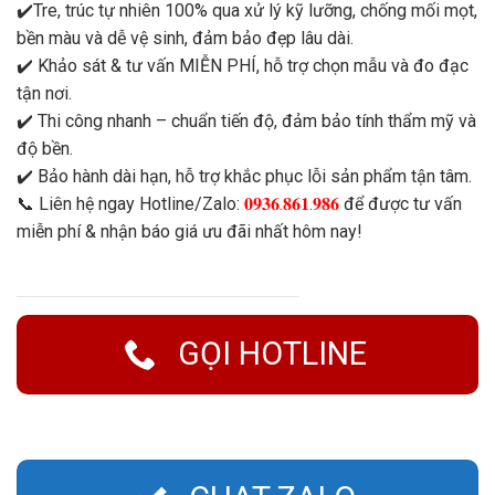
✔️Tre, trúc tự nhiên 100% qua xử lý kỹ lưỡng, chống mối mọt,
bền màu và dễ vệ sinh, đảm bảo đẹp lâu dài.
✔️ Khảo sát & tư vấn MIỄN PHÍ, hỗ trợ chọn mẫu và đo đạc
tận nơi.
✔️ Thi công nhanh – chuẩn tiến độ, đảm bảo tính thẩm mỹ và
độ bền.
✔️ Bảo hành dài hạn, hỗ trợ khắc phục lỗi sản phẩm tận tâm.
📞 Liên hệ ngay Hotline/Zalo:
𝟎𝟗𝟑𝟔.𝟖𝟔𝟏.𝟗𝟖𝟔
để được tư vấn
miễn phí & nhận báo giá ưu đãi nhất hôm nay!
GỌI HOTLINE