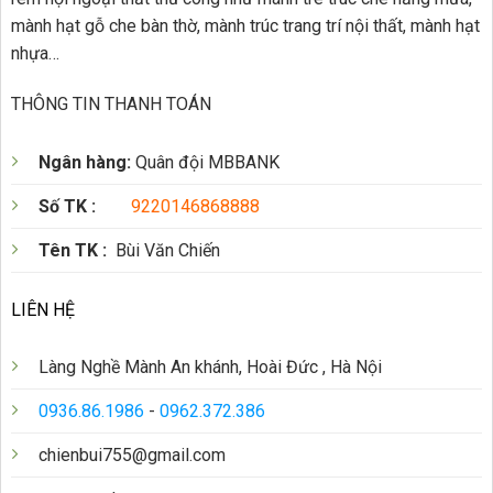
mành hạt gỗ che bàn thờ, mành trúc trang trí nội thất, mành hạt
nhựa…
THÔNG TIN THANH TOÁN
Ngân hàng:
Quân đội MBBANK
Số TK :
9220146868888
Tên TK :
Bùi Văn Chiến
LIÊN HỆ
Làng Nghề Mành An khánh, Hoài Đức , Hà Nội
0936.86.1986
-
0962.372.386
chienbui755@gmail.com