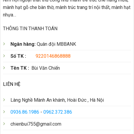
mành hạt gỗ che bàn thờ, mành trúc trang trí nội thất, mành hạt
nhựa…
THÔNG TIN THANH TOÁN
Ngân hàng:
Quân đội MBBANK
Số TK :
9220146868888
Tên TK :
Bùi Văn Chiến
LIÊN HỆ
Làng Nghề Mành An khánh, Hoài Đức , Hà Nội
0936.86.1986
-
0962.372.386
chienbui755@gmail.com