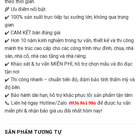
theo thời gian.
🌾 Ưu điểm nổi bật:
✔️ 100% sản xuất trực tiếp tại xưởng lớn, không qua trung
gian.
✔️ CAM KẾT bán đúng giá
✔️ Hơn 10 năm kinh nghiệm trong tư vấn, thiết kế và thi công
mành tre trúc cao cấp cho các công trình như đình, chùa, nhà
sàn, nhà cổ, nhà cao tầng và nhà riêng.
✔️ Khảo sát & tư vấn MIỄN PHÍ, hỗ trợ chọn mẫu và đo đạc
tận nơi.
✔️ Thi công nhanh – chuẩn tiến độ, đảm bảo tính thẩm mỹ và
độ bền.
✔️ Bảo hành dài hạn, hỗ trợ khắc phục lỗi sản phẩm tận tâm.
📞 Liên hệ ngay Hotline/Zalo:
𝟎𝟗𝟑𝟔.𝟖𝟔𝟏.𝟗𝟖𝟔
để được tư vấn
miễn phí & nhận báo giá ưu đãi nhất hôm nay!
SẢN PHẨM TƯƠNG TỰ