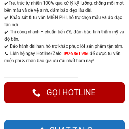
✔️Tre, trúc tự nhiên 100% qua xử lý kỹ lưỡng, chống mối mọt,
bền màu và dễ vệ sinh, đảm bảo đẹp lâu dài.
✔️ Khảo sát & tư vấn MIỄN PHÍ, hỗ trợ chọn mẫu và đo đạc
tận nơi.
✔️ Thi công nhanh – chuẩn tiến độ, đảm bảo tính thẩm mỹ và
độ bền.
✔️ Bảo hành dài hạn, hỗ trợ khắc phục lỗi sản phẩm tận tâm.
📞 Liên hệ ngay Hotline/Zalo:
𝟎𝟗𝟑𝟔.𝟖𝟔𝟏.𝟗𝟖𝟔
để được tư vấn
miễn phí & nhận báo giá ưu đãi nhất hôm nay!
GỌI HOTLINE