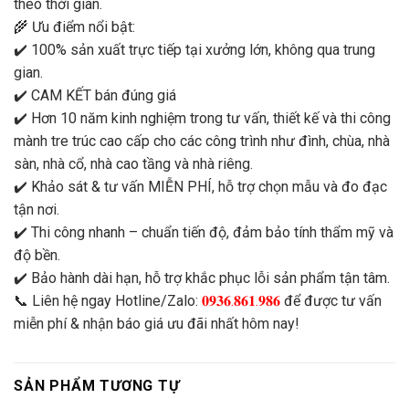
theo thời gian.
🌾 Ưu điểm nổi bật:
✔️ 100% sản xuất trực tiếp tại xưởng lớn, không qua trung
gian.
✔️ CAM KẾT bán đúng giá
✔️ Hơn 10 năm kinh nghiệm trong tư vấn, thiết kế và thi công
mành tre trúc cao cấp cho các công trình như đình, chùa, nhà
sàn, nhà cổ, nhà cao tầng và nhà riêng.
✔️ Khảo sát & tư vấn MIỄN PHÍ, hỗ trợ chọn mẫu và đo đạc
tận nơi.
✔️ Thi công nhanh – chuẩn tiến độ, đảm bảo tính thẩm mỹ và
độ bền.
✔️ Bảo hành dài hạn, hỗ trợ khắc phục lỗi sản phẩm tận tâm.
📞 Liên hệ ngay Hotline/Zalo:
𝟎𝟗𝟑𝟔.𝟖𝟔𝟏.𝟗𝟖𝟔
để được tư vấn
miễn phí & nhận báo giá ưu đãi nhất hôm nay!
SẢN PHẨM TƯƠNG TỰ