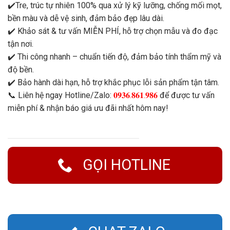
✔️Tre, trúc tự nhiên 100% qua xử lý kỹ lưỡng, chống mối mọt,
bền màu và dễ vệ sinh, đảm bảo đẹp lâu dài.
✔️ Khảo sát & tư vấn MIỄN PHÍ, hỗ trợ chọn mẫu và đo đạc
tận nơi.
✔️ Thi công nhanh – chuẩn tiến độ, đảm bảo tính thẩm mỹ và
độ bền.
✔️ Bảo hành dài hạn, hỗ trợ khắc phục lỗi sản phẩm tận tâm.
📞 Liên hệ ngay Hotline/Zalo:
𝟎𝟗𝟑𝟔.𝟖𝟔𝟏.𝟗𝟖𝟔
để được tư vấn
miễn phí & nhận báo giá ưu đãi nhất hôm nay!
GỌI HOTLINE