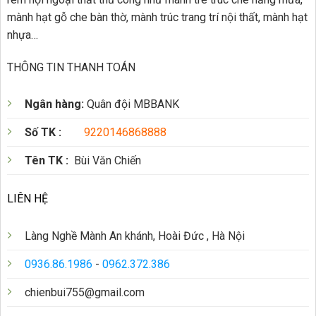
mành hạt gỗ che bàn thờ, mành trúc trang trí nội thất, mành hạt
nhựa…
THÔNG TIN THANH TOÁN
Ngân hàng:
Quân đội MBBANK
Số TK :
9220146868888
Tên TK :
Bùi Văn Chiến
LIÊN HỆ
Làng Nghề Mành An khánh, Hoài Đức , Hà Nội
0936.86.1986
-
0962.372.386
chienbui755@gmail.com