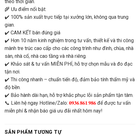
theo thời gian.
🌾 Ưu điểm nổi bật:
✔️ 100% sản xuất trực tiếp tại xưởng lớn, không qua trung
gian.
✔️ CAM KẾT bán đúng giá
✔️ Hơn 10 năm kinh nghiệm trong tư vấn, thiết kế và thi công
mành tre trúc cao cấp cho các công trình như đình, chùa, nhà
sàn, nhà cổ, nhà cao tầng và nhà riêng.
✔️ Khảo sát & tư vấn MIỄN PHÍ, hỗ trợ chọn mẫu và đo đạc
tận nơi.
✔️ Thi công nhanh – chuẩn tiến độ, đảm bảo tính thẩm mỹ và
độ bền.
✔️ Bảo hành dài hạn, hỗ trợ khắc phục lỗi sản phẩm tận tâm.
📞 Liên hệ ngay Hotline/Zalo:
𝟎𝟗𝟑𝟔.𝟖𝟔𝟏.𝟗𝟖𝟔
để được tư vấn
miễn phí & nhận báo giá ưu đãi nhất hôm nay!
SẢN PHẨM TƯƠNG TỰ