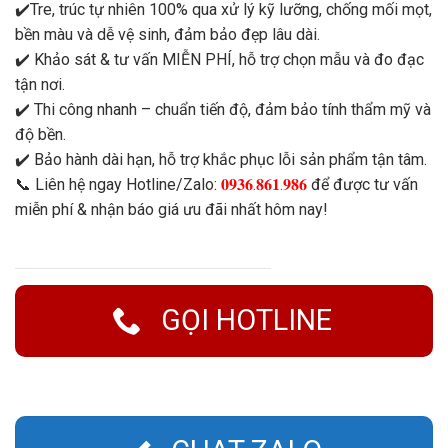
✔️Tre, trúc tự nhiên 100% qua xử lý kỹ lưỡng, chống mối mọt,
bền màu và dễ vệ sinh, đảm bảo đẹp lâu dài.
✔️ Khảo sát & tư vấn MIỄN PHÍ, hỗ trợ chọn mẫu và đo đạc
tận nơi.
✔️ Thi công nhanh – chuẩn tiến độ, đảm bảo tính thẩm mỹ và
độ bền.
✔️ Bảo hành dài hạn, hỗ trợ khắc phục lỗi sản phẩm tận tâm.
📞 Liên hệ ngay Hotline/Zalo:
𝟎𝟗𝟑𝟔.𝟖𝟔𝟏.𝟗𝟖𝟔
để được tư vấn
miễn phí & nhận báo giá ưu đãi nhất hôm nay!
GỌI HOTLINE